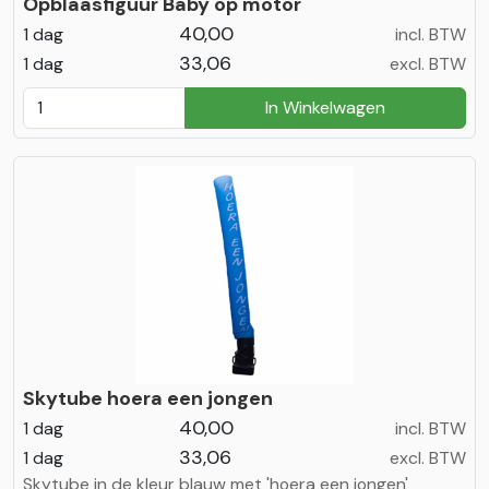
Opblaasfiguur Baby op motor
40,00
1 dag
incl. BTW
33,06
1 dag
excl. BTW
In Winkelwagen
Skytube hoera een jongen
40,00
1 dag
incl. BTW
33,06
1 dag
excl. BTW
Skytube in de kleur blauw met 'hoera een jongen'