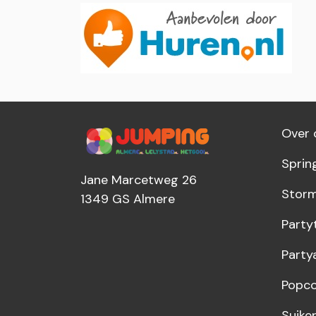
Over 
Sprin
Jane Marcetweg 26
Storm
1349 GS
Almere
Party
Party
Popco
Suike