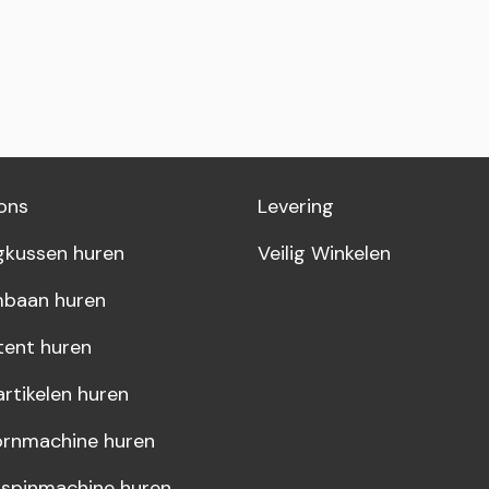
ons
Levering
gkussen huren
Veilig Winkelen
baan huren
tent huren
artikelen huren
rnmachine huren
rspinmachine huren