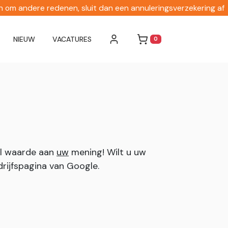
en om andere redenen, sluit dan een annuleringsverzekering af
NIEUW
VACATURES
0
WINKELWAGEN
el waarde aan
uw
mening! Wilt u uw
drijfspagina van Google.