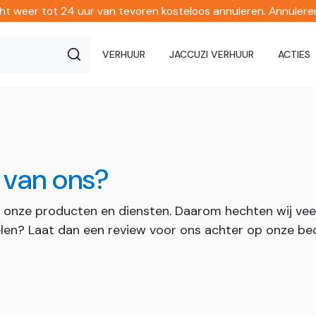
echt weer tot 24 uur van tevoren kosteloos annuleren. Annuler
VERHUUR
JACCUZI VERHUUR
ACTIES
 van ons?
an onze producten en diensten. Daarom hechten wij ve
len? Laat dan een review voor ons achter op onze be