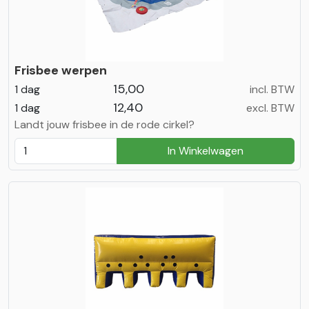
Frisbee werpen
15,00
1 dag
incl. BTW
12,40
1 dag
excl. BTW
Landt jouw frisbee in de rode cirkel?
In Winkelwagen