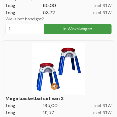
65,00
1 dag
incl. BTW
53,72
1 dag
excl. BTW
Wie is het handigst?
In Winkelwagen
Mega basketbal set van 2
135,00
1 dag
incl. BTW
111,57
1 dag
excl. BTW