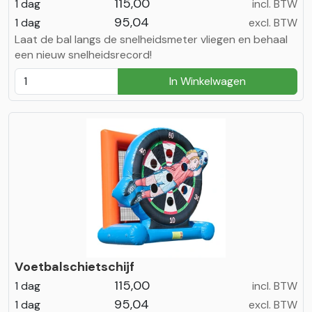
115,00
1 dag
incl. BTW
95,04
1 dag
excl. BTW
Laat de bal langs de snelheidsmeter vliegen en behaal
een nieuw snelheidsrecord!
In Winkelwagen
Voetbalschietschijf
115,00
1 dag
incl. BTW
95,04
1 dag
excl. BTW