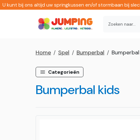
U kunt bij ons altijd uw springkussen en/of stormbaan bij sl
Home
Spel
Bumperbal
Bumperbal 
Categorieën
Bumperbal kids