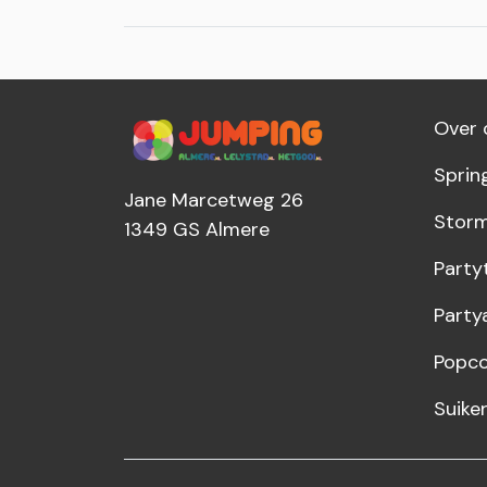
Over 
Sprin
Jane Marcetweg 26
Storm
1349 GS
Almere
Party
Party
Popco
Suike