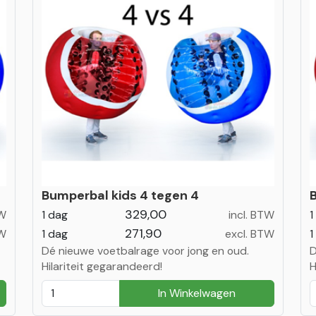
Bumperbal kids 4 tegen 4
329,00
TW
1 dag
incl. BTW
1
271,90
TW
1 dag
excl. BTW
1
Dé nieuwe voetbalrage voor jong en oud.
D
Hilariteit gegarandeerd!
H
In Winkelwagen