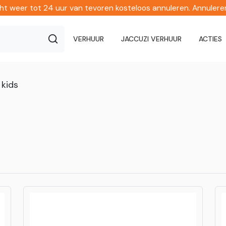
echt weer tot 24 uur van tevoren kosteloos annuleren. Annuler
VERHUUR
JACCUZI VERHUUR
ACTIES
kids