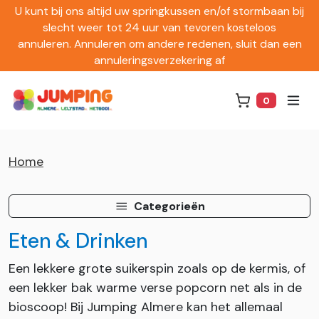
U kunt bij ons altijd uw springkussen en/of stormbaan bij
slecht weer tot 24 uur van tevoren kosteloos
annuleren. Annuleren om andere redenen, sluit dan een
annuleringsverzekering af
0
Winkelwag
Home
Categorieën
Eten & Drinken
Een lekkere grote suikerspin zoals op de kermis, of
een lekker bak warme verse popcorn net als in de
bioscoop! Bij Jumping Almere kan het allemaal