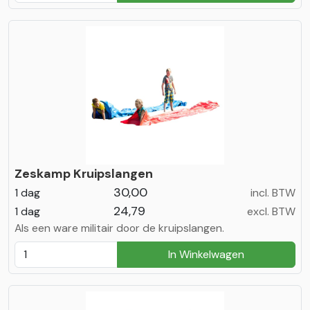
Zeskamp Kruipslangen
30,00
1 dag
incl. BTW
24,79
1 dag
excl. BTW
Als een ware militair door de kruipslangen.
In Winkelwagen