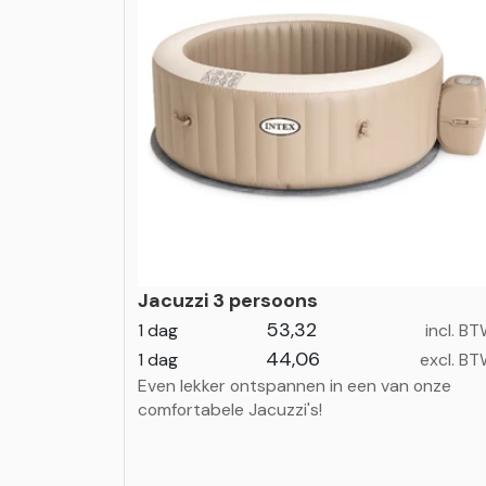
Jacuzzi 3 persoons
53,32
1 dag
incl. B
44,06
1 dag
excl. B
Even lekker ontspannen in een van onze
comfortabele Jacuzzi's!