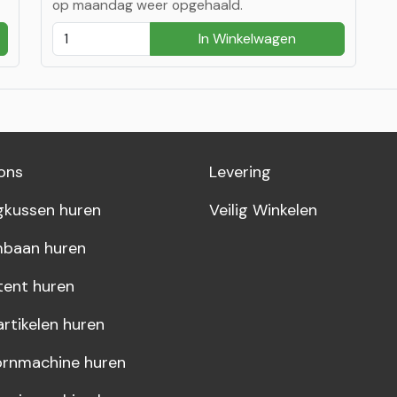
op maandag weer opgehaald.
In Winkelwagen
ons
Levering
gkussen huren
Veilig Winkelen
baan huren
tent huren
artikelen huren
rnmachine huren