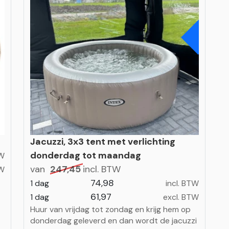
A
Jacuzzi, 3x3 tent met verlichting
donderdag tot maandag
TW
van
247,45
incl. BTW
TW
74,98
1 dag
incl. BTW
61,97
1 dag
excl. BTW
Huur van vrijdag tot zondag en krijg hem op
donderdag geleverd en dan wordt de jacuzzi