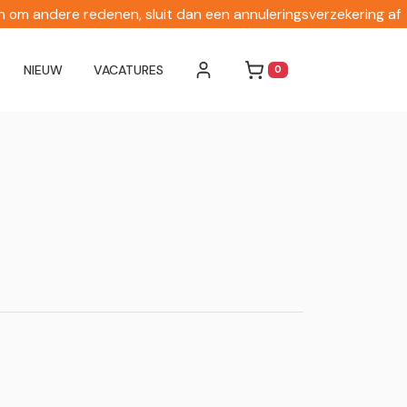
en om andere redenen, sluit dan een annuleringsverzekering af
NIEUW
VACATURES
0
WINKELWAGEN