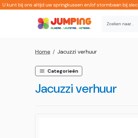
U kunt bij ons altijd uw springkussen en/of stormbaan bij sl
Home
Jacuzzi verhuur
Categorieën
Jacuzzi verhuur