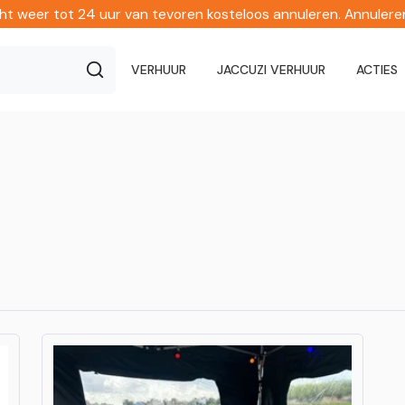
echt weer tot 24 uur van tevoren kosteloos annuleren. Annuler
VERHUUR
JACCUZI VERHUUR
ACTIES