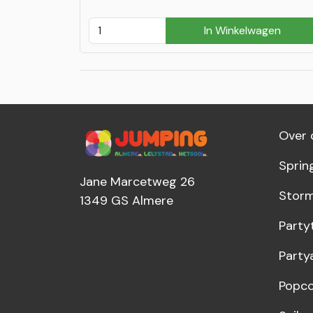
In Winkelwagen
Over 
Sprin
Jane Marcetweg 26
Storm
1349 GS
Almere
Party
Party
Popco