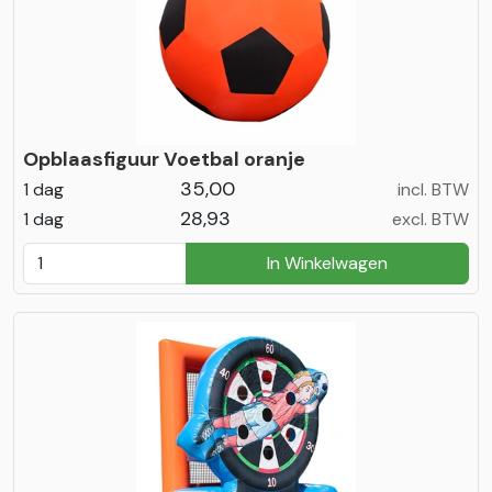
Opblaasfiguur Voetbal oranje
35,00
1 dag
incl. BTW
28,93
1 dag
excl. BTW
In Winkelwagen