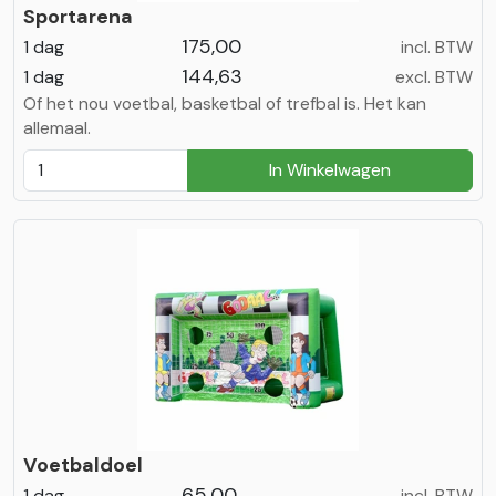
Sportarena
175,00
1 dag
incl. BTW
144,63
1 dag
excl. BTW
Of het nou voetbal, basketbal of trefbal is. Het kan
allemaal.
In Winkelwagen
Voetbaldoel
65,00
1 dag
incl. BTW