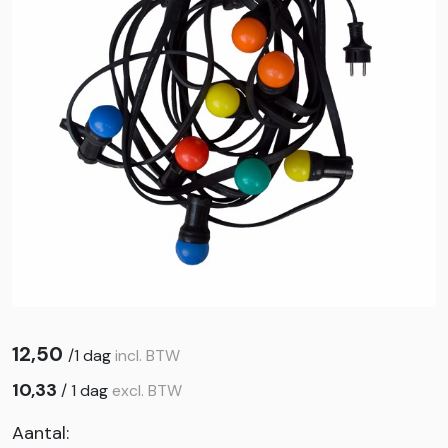
12,50
/
1 dag
incl. BTW
10,33
/
1 dag
excl. BTW
Aantal: