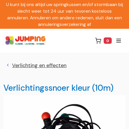
U kunt bij ons altijd uw springkussen en/of stormbaan bij
slecht weer tot 24 uur van tevoren kosteloos
annuleren. Annuleren om andere redenen, sluit dan een
annuleringsverzekering af
0
Winkelwag
Verlichting en effecten
Verlichtingssnoer kleur (10m)