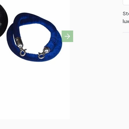
St
lu
Next