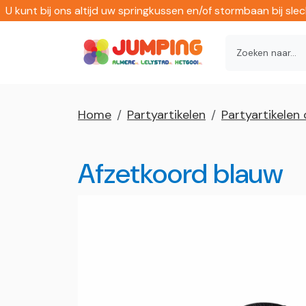
U kunt bij ons altijd uw springkussen en/of stormbaan bij sl
Home
Partyartikelen
Partyartikelen 
Afzetkoord blauw