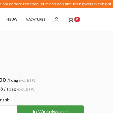
en om andere redenen, sluit dan een annuleringsverzekering af
NIEUW
VACATURES
0
WINKELWAGEN
,00
/
1 dag
incl. BTW
13
/
1 dag
excl. BTW
ntal:
In Winkelwagen