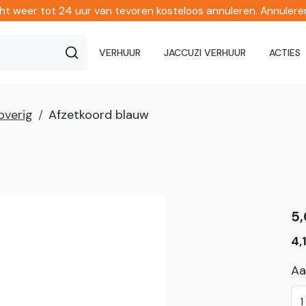
echt weer tot 24 uur van tevoren kosteloos annuleren. Annuler
VERHUUR
JACCUZI VERHUUR
ACTIES
overig
Afzetkoord blauw
5
4,
Aa