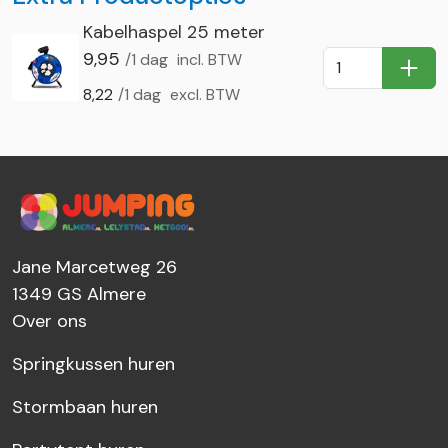
Kabelhaspel 25 meter
9,95
/1 dag
incl. BTW
In Wi
8,22
/1 dag
excl. BTW
Jane Marcetweg 26
1349 GS
Almere
Over ons
Springkussen huren
Stormbaan huren