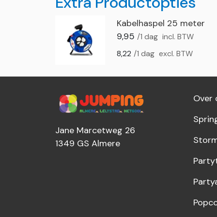
Extra Productopties
Kabelhaspel 25 meter
9,95
/1 dag
incl. BTW
8,22
/1 dag
excl. BTW
Over 
Sprin
Jane Marcetweg 26
Storm
1349 GS
Almere
Party
Party
Popco