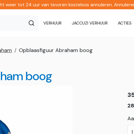
echt weer tot 24 uur van tevoren kosteloos annuleren. Annuler
VERHUUR
JACCUZI VERHUUR
ACTIES
raham
Opblaasfiguur Abraham boog
aham boog
3
28
Aa