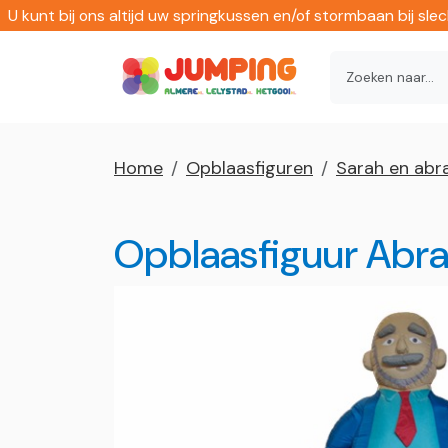
U kunt bij ons altijd uw springkussen en/of stormbaan bij sl
Home
Opblaasfiguren
Sarah en ab
Opblaasfiguur Abr