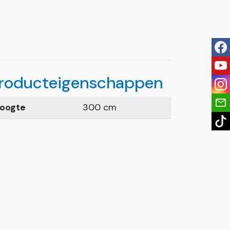
fac
you
roducteigenschappen
ins
oogte
300 cm
tik