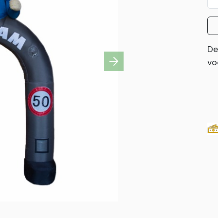
De
vo
Next