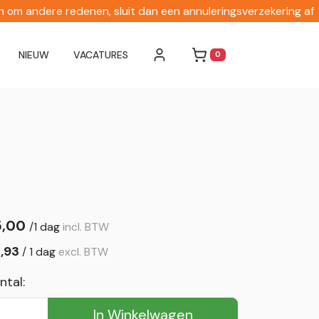
en om andere redenen, sluit dan een annuleringsverzekering af
NIEUW
VACATURES
0
WINKELWAGEN
5,00
/
1 dag
incl. BTW
,93
/
1 dag
excl. BTW
ntal:
In Winkelwagen