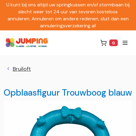
U kunt bij ons altijd uw springkussen en/of stormbaan bij
slecht weer tot 24 uur van tevoren kosteloos
annuleren. Annuleren om andere redenen, sluit dan een
annuleringsverzekering af
0
Winkelwag
Bruiloft
Opblaasfiguur Trouwboog blauw