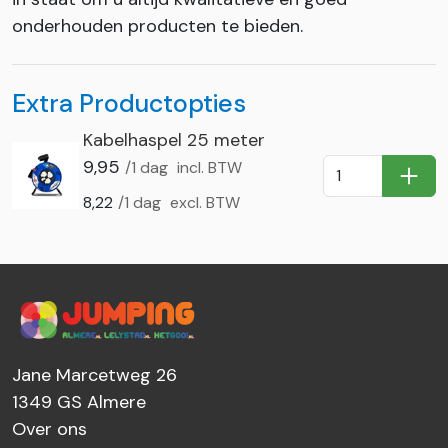
onderhouden producten te bieden.
Extra Productopties
Kabelhaspel 25 meter
9,95
/1 dag
incl. BTW
In Wi
8,22
/1 dag
excl. BTW
Jane Marcetweg 26
1349 GS
Almere
Over ons