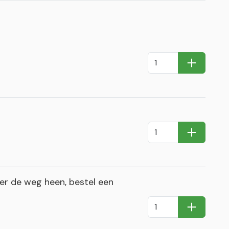
In Winkel
In Winkel
r de weg heen, bestel een
In Winkel