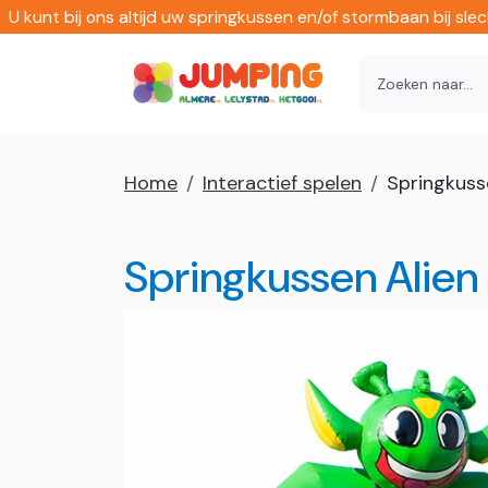
U kunt bij ons altijd uw springkussen en/of stormbaan bij sl
Home
Interactief spelen
Springkusse
Springkussen Alien 