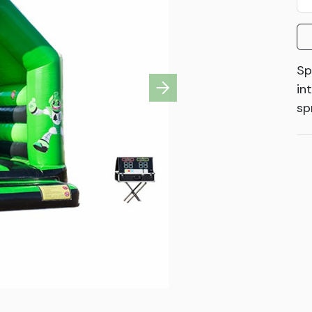
Sp
in
Next
sp