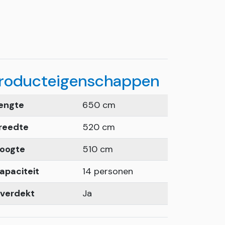
roducteigenschappen
engte
650 cm
reedte
520 cm
oogte
510 cm
apaciteit
14 personen
verdekt
Ja