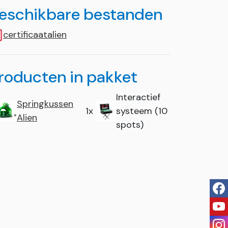
eschikbare bestanden
certificaatalien
roducten in pakket
Interactief
Springkussen
1x
systeem (10
Alien
spots)
fac
you
ins