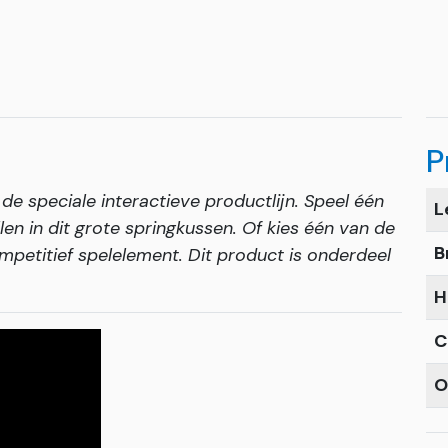
P
de speciale interactieve productlijn. Speel één
L
len in dit grote springkussen. Of kies één van de
B
mpetitief spelelement. Dit product is onderdeel
H
C
O