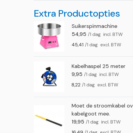
Extra Productopties
Suikerspinmachine
54,95
/1 dag
incl. BTW
45,41
/1 dag
excl. BTW
Kabelhaspel 25 meter
9,95
/1 dag
incl. BTW
8,22
/1 dag
excl. BTW
Moet de stroomkabel ove
kabelgoot mee.
19,95
/1 dag
incl. BTW
16,49
/1 dag
excl. BTW