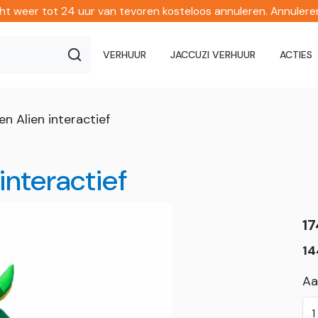
echt weer tot 24 uur van tevoren kosteloos annuleren. Annuler
VERHUUR
JACCUZI VERHUUR
ACTIES
n Alien interactief
interactief
17
14
Aa