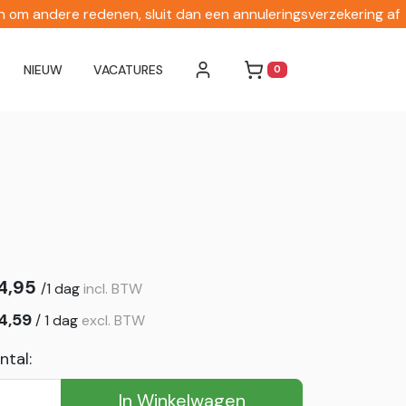
en om andere redenen, sluit dan een annuleringsverzekering af
NIEUW
VACATURES
0
WINKELWAGEN
4,95
/
1 dag
incl. BTW
4,59
/
1 dag
excl. BTW
ntal:
In Winkelwagen