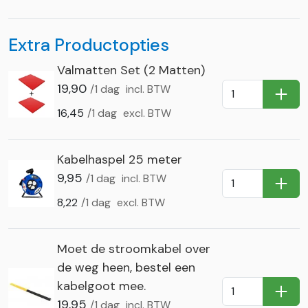
Extra Productopties
Valmatten Set (2 Matten)
19,90
/1 dag
incl. BTW
In Wi
16,45
/1 dag
excl. BTW
Kabelhaspel 25 meter
9,95
/1 dag
incl. BTW
In Wi
8,22
/1 dag
excl. BTW
Moet de stroomkabel over
de weg heen, bestel een
kabelgoot mee.
In Wi
19,95
/1 dag
incl. BTW