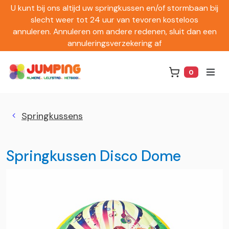
U kunt bij ons altijd uw springkussen en/of stormbaan bij
slecht weer tot 24 uur van tevoren kosteloos
annuleren. Annuleren om andere redenen, sluit dan een
annuleringsverzekering af
0
Winkelwag
Springkussens
Springkussen Disco Dome