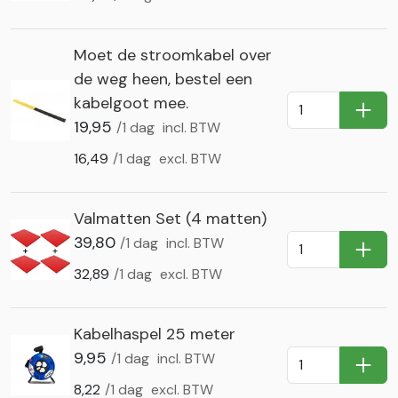
Moet de stroomkabel over
de weg heen, bestel een
kabelgoot mee.
In Wi
19,95
/1 dag
incl. BTW
16,49
/1 dag
excl. BTW
Valmatten Set (4 matten)
39,80
/1 dag
incl. BTW
In Wi
32,89
/1 dag
excl. BTW
Kabelhaspel 25 meter
9,95
/1 dag
incl. BTW
In Wi
8,22
/1 dag
excl. BTW