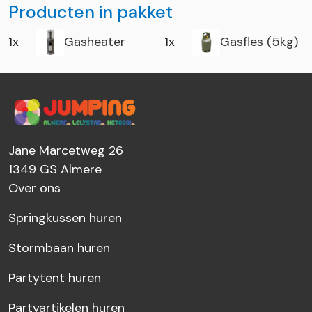
Producten in pakket
1x
Gasheater
1x
Gasfles (5kg)
Jane Marcetweg 26
1349 GS
Almere
Over ons
Springkussen huren
Stormbaan huren
Partytent huren
Partyartikelen huren