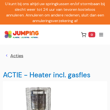
U kunt bij ons altijd uw springkussen en/of stormbaan bij
slecht weer tot 24 uur van tevoren kosteloos
annuleren. Annuleren om andere redenen, sluit dan een
annuleringsverzekering af
0
Winkelwag
Acties
ACTIE - Heater incl. gasfles