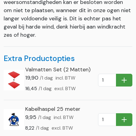
weersomstandigheden kan er besloten worden
om niet te plaatsen, wanneer dit in onze ogen niet
langer voldoende veilig is. Dit is echter pas het
geval bij harde wind, denk hierbij aan windkracht
zes of hoger.
Extra Productopties
Valmatten Set (2 Matten)
19,90
/1 dag
incl. BTW
In Wi
16,45
/1 dag
excl. BTW
Kabelhaspel 25 meter
9,95
/1 dag
incl. BTW
In Wi
8,22
/1 dag
excl. BTW