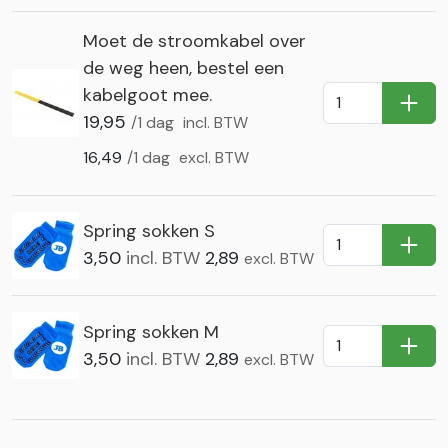
Moet de stroomkabel over
de weg heen, bestel een
kabelgoot mee.
In Wi
19,95
/1 dag
incl. BTW
16,49
/1 dag
excl. BTW
Spring sokken S
In Wi
3,50
incl. BTW
2,89
excl. BTW
Spring sokken M
In Wi
3,50
incl. BTW
2,89
excl. BTW