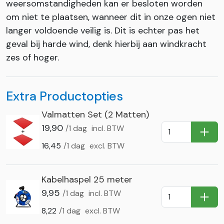
weersomstandigheden kan er besloten worden
om niet te plaatsen, wanneer dit in onze ogen niet
langer voldoende veilig is. Dit is echter pas het
geval bij harde wind, denk hierbij aan windkracht
zes of hoger.
Extra Productopties
Valmatten Set (2 Matten)
19,90
/1 dag
incl. BTW
In Wi
16,45
/1 dag
excl. BTW
Kabelhaspel 25 meter
9,95
/1 dag
incl. BTW
In Wi
8,22
/1 dag
excl. BTW