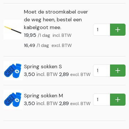
Moet de stroomkabel over
de weg heen, bestel een
kabelgoot mee.
In Wi
19,95
/1 dag
incl. BTW
16,49
/1 dag
excl. BTW
Spring sokken S
In Wi
3,50
incl. BTW
2,89
excl. BTW
Spring sokken M
In Wi
3,50
incl. BTW
2,89
excl. BTW