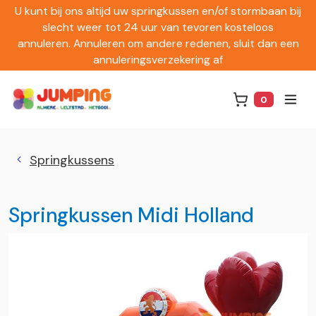
U kunt bij ons altijd uw springkussen en/of stormbaan bij
slecht weer tot 24 uur van tevoren kosteloos
annuleren. Annuleren om andere redenen, sluit dan een
annuleringsverzekering af
0
Winkelwag
Springkussens
Springkussen Midi Holland