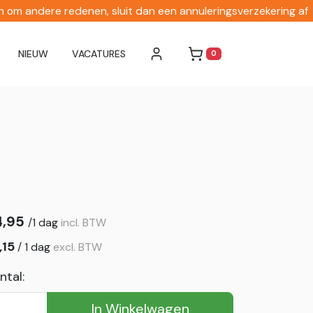
en om andere redenen, sluit dan een annuleringsverzekering af
NIEUW
VACATURES
0
WINKELWAGEN
4,95
/
1 dag
incl. BTW
,15
/
1 dag
excl. BTW
ntal:
In Winkelwagen