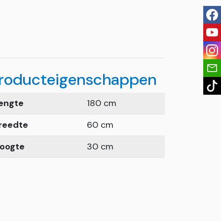
fac
you
ins
roducteigenschappen
tik
engte
180 cm
reedte
60 cm
oogte
30 cm