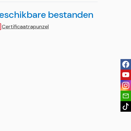
eschikbare bestanden
Certificaatrapunzel
fac
you
ins
tik