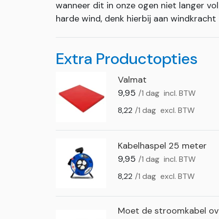
wanneer dit in onze ogen niet langer vold
harde wind, denk hierbij aan windkracht 
Extra Productopties
Valmat
9,95
/1 dag
incl. BTW
8,22
/1 dag
excl. BTW
Kabelhaspel 25 meter
9,95
/1 dag
incl. BTW
8,22
/1 dag
excl. BTW
Moet de stroomkabel ove