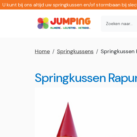
U kunt bij ons altijd uw springkussen en/of stormbaan bij sl
Home
Springkussens
Springkussen 
Springkussen Rapu