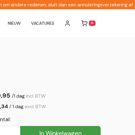
en om andere redenen, sluit dan een annuleringsverzekering af
NIEUW
VACATURES
0
WINKELWAGEN
9,95
/
1 dag
incl. BTW
,34
/
1 dag
excl. BTW
ntal:
In Winkelwagen