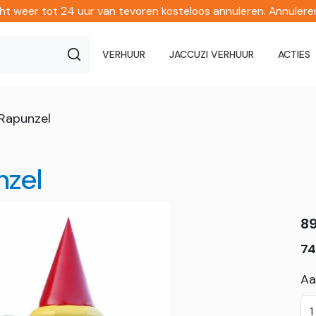
echt weer tot 24 uur van tevoren kosteloos annuleren. Annuler
VERHUUR
JACCUZI VERHUUR
ACTIES
Rapunzel
nzel
8
74
Aa