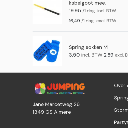
kabelgoot mee.
19,95
/1 dag
incl. BTW
16,49
/1 dag
excl. BTW
Spring sokken M
3,50
incl. BTW
2,89
excl.
Over 
Sprin
Jane Marcetweg 26
Storm
1349 GS
Almere
Party