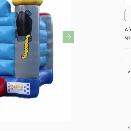
Af
sp
Next
Wa