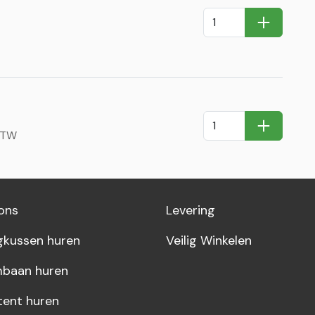
In Winkel
In Winkel
 BTW
ons
Levering
gkussen huren
Veilig Winkelen
baan huren
tent huren