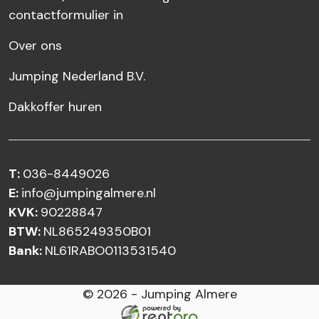
contactformulier in
Over ons
Jumping Nederland B.V.
Dakkoffer huren
T:
036-8449026
E:
info@jumpingalmere.nl
KVK:
90228847
BTW:
NL865249350B01
Bank:
NL61RABO0113531540
© 2026 - Jumping Almere