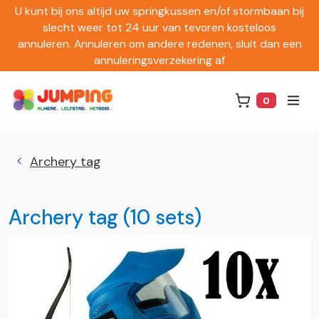
U kunt bij ons altijd uw springkussen en/of stormbaan bij
slecht weer tot 24 uur van tevoren kosteloos
annuleren. Annuleren om andere redenen, sluit dan een
annuleringsverzekering af
0
Winkelwag
Archery tag
Archery tag (10 sets)