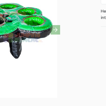
He
in
Next