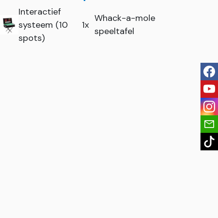
Interactief
Whack-a-mole
systeem (10
1x
speeltafel
spots)
fac
you
ins
tik