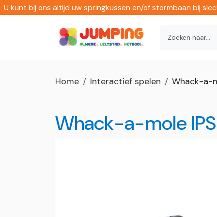
U kunt bij ons altijd uw springkussen en/of stormbaan bij sl
Home
Interactief spelen
Whack-a-m
Whack-a-mole IPS