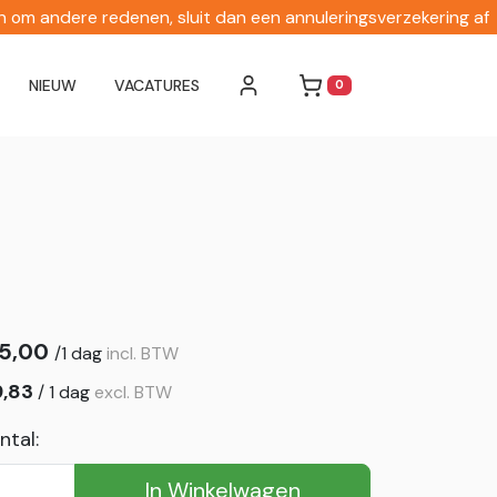
en om andere redenen, sluit dan een annuleringsverzekering af
NIEUW
VACATURES
0
WINKELWAGEN
5,00
/
1 dag
incl. BTW
9,83
/
1 dag
excl. BTW
ntal:
In Winkelwagen