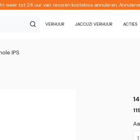
echt weer tot 24 uur van tevoren kosteloos annuleren. Annuler
VERHUUR
JACCUZI VERHUUR
ACTIES
ole IPS
14
11
Aa