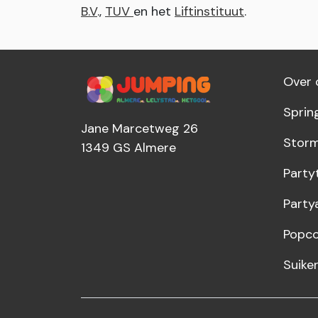
B.V
.,
TUV
en het
Liftinstituut
.
Over 
Sprin
Jane Marcetweg 26
Storm
1349 GS
Almere
Party
Party
Popco
Suike