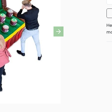
He
mo
Next