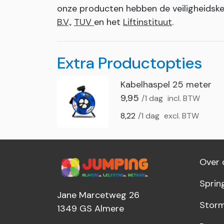
onze producten hebben de veiligheids
B.V
.,
TUV
en het
Liftinstituut
.
Extra Productopties
Kabelhaspel 25 meter
9,95
/1 dag
incl. BTW
8,22
/1 dag
excl. BTW
Over 
Sprin
Jane Marcetweg 26
Storm
1349 GS
Almere