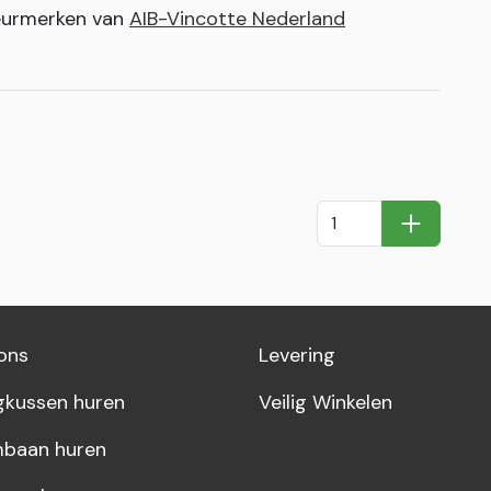
keurmerken van
AIB-Vincotte Nederland
In Winkel
ons
Levering
gkussen huren
Veilig Winkelen
baan huren