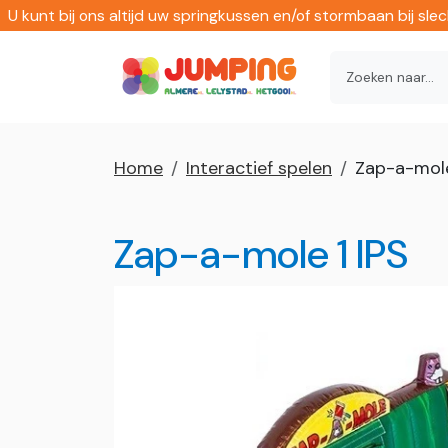
U kunt bij ons altijd uw springkussen en/of stormbaan bij sl
Home
Interactief spelen
Zap-a-mole
Zap-a-mole 1 IPS