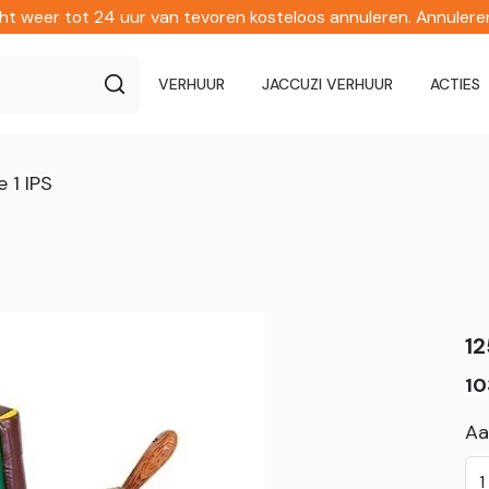
echt weer tot 24 uur van tevoren kosteloos annuleren. Annuler
VERHUUR
JACCUZI VERHUUR
ACTIES
 1 IPS
12
10
Aa