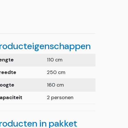
roducteigenschappen
engte
110 cm
reedte
250 cm
oogte
160 cm
apaciteit
2 personen
roducten in pakket