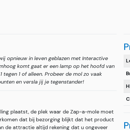
P
wij opnieuw in leven geblazen met Interactive
L
omhoog komt gaat er een lamp op het hoofd van
B
 1 tegen 1 of alleen. Probeer de mol zo vaak
unten en versla jij je tegenstander!
H
C
lling plaatst, de plek waar de Zap-a-mole moet
komen dat bij bezorging blijkt dat het product
P
n de attractie altijd rekening dat u ongeveer