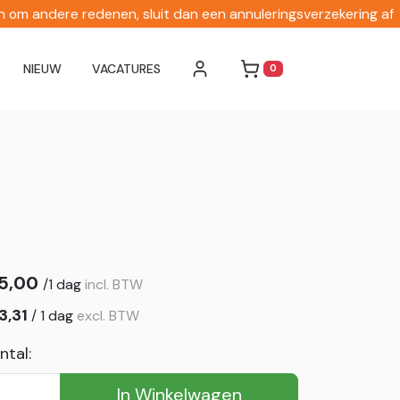
en om andere redenen, sluit dan een annuleringsverzekering af
NIEUW
VACATURES
0
WINKELWAGEN
5,00
/
1 dag
incl. BTW
3,31
/
1 dag
excl. BTW
ntal:
In Winkelwagen