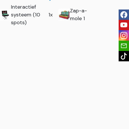
Interactief
Zap-a-
systeem (10
1x
fac
mole 1
spots)
you
ins
tik