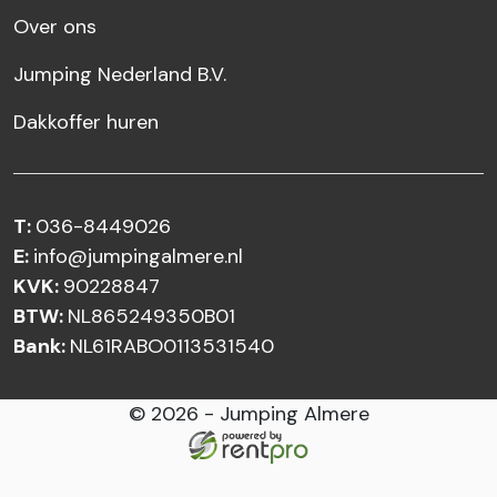
Over ons
Jumping Nederland B.V.
Dakkoffer huren
T:
036-8449026
E:
info@jumpingalmere.nl
KVK:
90228847
BTW:
NL865249350B01
Bank:
NL61RABO0113531540
© 2026 - Jumping Almere