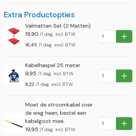
Extra Productopties
Valmatten Set (2 Matten)
19,90
/1 dag
incl. BTW
In Wi
16,45
/1 dag
excl. BTW
Kabelhaspel 25 meter
9,95
/1 dag
incl. BTW
In Wi
8,22
/1 dag
excl. BTW
Moet de stroomkabel over
de weg heen, bestel een
kabelgoot mee.
In Wi
19,95
/1 dag
incl. BTW