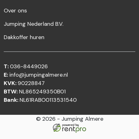
Over ons
Jumping Nederland B.V.
Dakkoffer huren
T:
036-8449026
E:
info@jumpingalmere.nl
KVK:
90228847
BTW:
NL865249350B01
Bank:
NL61RABO0113531540
© 2026 - Jumping Almere