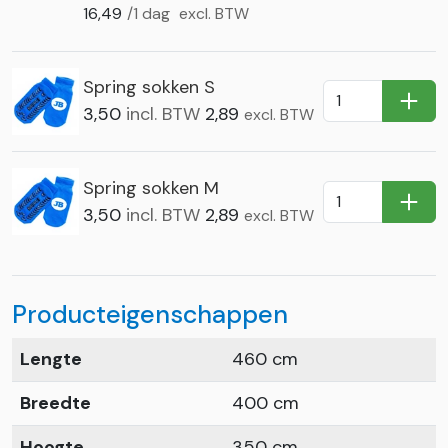
16,49
/1 dag
excl. BTW
Spring sokken S
In Wi
3,50
incl. BTW
2,89
excl. BTW
Spring sokken M
In Wi
3,50
incl. BTW
2,89
excl. BTW
Producteigenschappen
Lengte
460 cm
Breedte
400 cm
Hoogte
350 cm