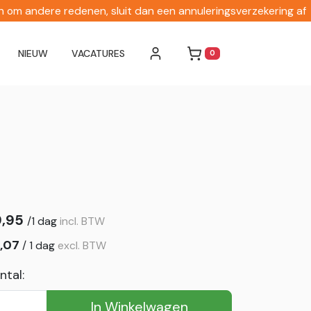
en om andere redenen, sluit dan een annuleringsverzekering af
NIEUW
VACATURES
0
WINKELWAGEN
9,95
/
1 dag
incl. BTW
,07
/
1 dag
excl. BTW
ntal:
In Winkelwagen