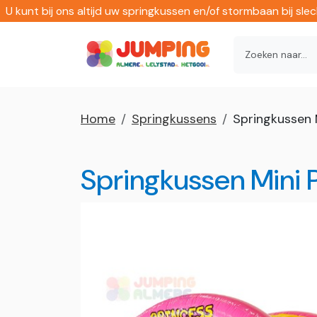
U kunt bij ons altijd uw springkussen en/of stormbaan bij sl
Home
Springkussens
Springkussen M
Springkussen Mini P