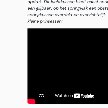
opdruk. Dit luchtkussen biedt naast spri
een glijbaan, op het springvlak een obst
springkussen overdekt en overzichtelijk.
kleine prinsessen!