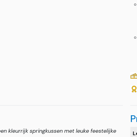
P
een kleurrijk springkussen met leuke feestelijke
L