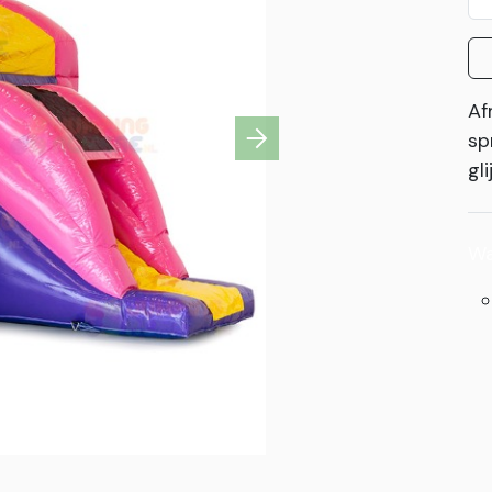
Af
sp
Next
gl
Wa