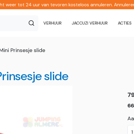
echt weer tot 24 uur van tevoren kosteloos annuleren. Annuler
VERHUUR
JACCUZI VERHUUR
ACTIES
ini Prinsesje slide
rinsesje slide
7
66
Aa