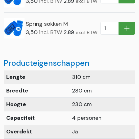
In Wi
3,50
incl. BTW
2,89
excl. BTW
Spring sokken M
In Wi
3,50
incl. BTW
2,89
excl. BTW
Producteigenschappen
Lengte
310 cm
Breedte
230 cm
Hoogte
230 cm
Capaciteit
4 personen
Overdekt
Ja