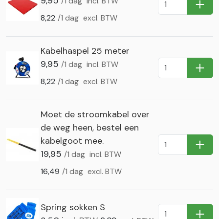
9,95
/1 dag
incl. BTW
In Wi
8,22
/1 dag
excl. BTW
Kabelhaspel 25 meter
9,95
/1 dag
incl. BTW
In Wi
8,22
/1 dag
excl. BTW
Moet de stroomkabel over
de weg heen, bestel een
kabelgoot mee.
In Wi
19,95
/1 dag
incl. BTW
16,49
/1 dag
excl. BTW
Spring sokken S