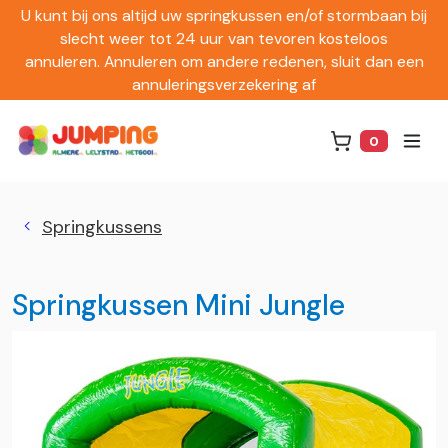
U kunt bij ons altijd uw springkussen en/of stormbaan bij
slecht weer tot 24 uur van tevoren kosteloos
annuleren. Annuleren om andere redenen, sluit dan een
annuleringsverzekering af
0
Winkelwag
Springkussens
Springkussen Mini Jungle