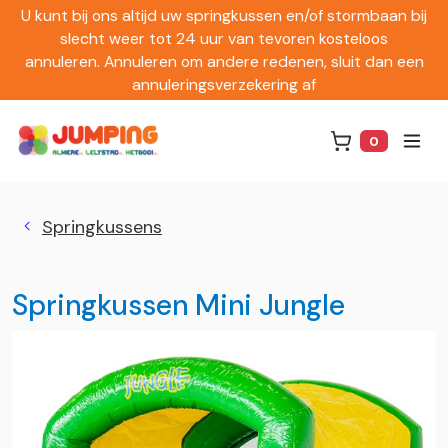
U kunt bij ons altijd uw springkussen en/of stormbaan bij
slecht weer tot 24 uur van tevoren kosteloos
annuleren. Annuleren om andere redenen, sluit dan een
annuleringsverzekering af
0
Winkelwag
Springkussens
Springkussen Mini Jungle