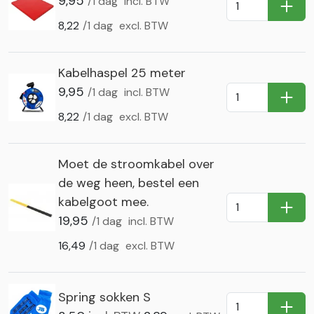
9,95
/1 dag
incl. BTW
In Wi
8,22
/1 dag
excl. BTW
Kabelhaspel 25 meter
9,95
/1 dag
incl. BTW
In Wi
8,22
/1 dag
excl. BTW
Moet de stroomkabel over
de weg heen, bestel een
kabelgoot mee.
In Wi
19,95
/1 dag
incl. BTW
16,49
/1 dag
excl. BTW
Spring sokken S