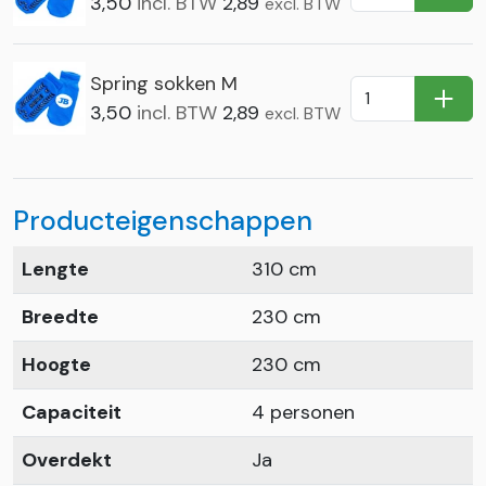
In Wi
3,50
incl. BTW
2,89
excl. BTW
Spring sokken M
In Wi
3,50
incl. BTW
2,89
excl. BTW
Producteigenschappen
Lengte
310 cm
Breedte
230 cm
Hoogte
230 cm
Capaciteit
4 personen
Overdekt
Ja