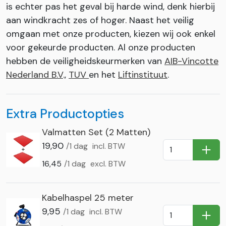
is echter pas het geval bij harde wind, denk hierbij
aan windkracht zes of hoger. Naast het veilig
omgaan met onze producten, kiezen wij ook enkel
voor gekeurde producten. Al onze producten
hebben de veiligheidskeurmerken van
AIB-Vincotte
Nederland B.V
.,
TUV
en het
Liftinstituut
.
Extra Productopties
Valmatten Set (2 Matten)
19,90
/1 dag
incl. BTW
In Wi
16,45
/1 dag
excl. BTW
Kabelhaspel 25 meter
9,95
/1 dag
incl. BTW
In Wi