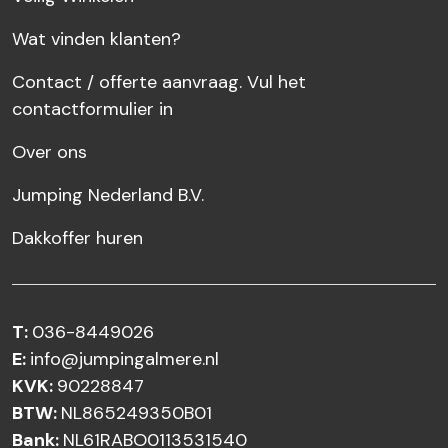
Wat vinden klanten?
Contact / offerte aanvraag. Vul het
contactformulier in
Over ons
Jumping Nederland B.V.
Dakkoffer huren
T:
036-8449026
E:
info@jumpingalmere.nl
KVK:
90228847
BTW:
NL865249350B01
Bank:
NL61RABO0113531540