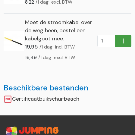
8,22
/1 dag
excl. BTW
Moet de stroomkabel over
de weg heen, bestel een
kabelgoot mee.
In Wi
19,95
/1 dag
incl. BTW
16,49
/1 dag
excl. BTW
Beschikbare bestanden
Certificaatbuikschuifbeach