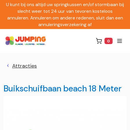
U kunt bij ons altijd uw springkussen en/of stormbaan bij
slecht weer tot 24 uur van tevoren kosteloos
annuleren. Annuleren om andere redenen, sluit dan een
annuleringsverzekering af
0
Winkelwag
Attracties
Buikschuifbaan beach 18 Meter