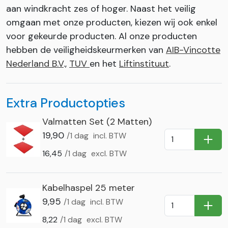
aan windkracht zes of hoger. Naast het veilig
omgaan met onze producten, kiezen wij ook enkel
voor gekeurde producten. Al onze producten
hebben de veiligheidskeurmerken van
AIB-Vincotte
Nederland B.V
.,
TUV
en het
Liftinstituut
.
Extra Productopties
Valmatten Set (2 Matten)
19,90
/1 dag
incl. BTW
In Wi
16,45
/1 dag
excl. BTW
Kabelhaspel 25 meter
9,95
/1 dag
incl. BTW
In Wi
8,22
/1 dag
excl. BTW