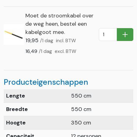
Moet de stroomkabel over
de weg heen, bestel een
kabelgoot mee.
In Wi
19,95
/1 dag
incl. BTW
16,49
/1 dag
excl. BTW
Producteigenschappen
Lengte
550 cm
Breedte
550 cm
Hoogte
350 cm
Capaciteit
12 personen