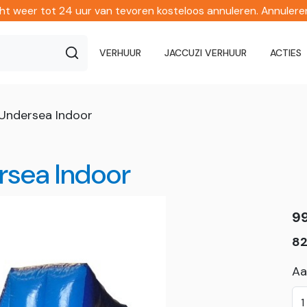
echt weer tot 24 uur van tevoren kosteloos annuleren. Annuler
VERHUUR
JACCUZI VERHUUR
ACTIES
Undersea Indoor
rsea Indoor
9
82
Aa