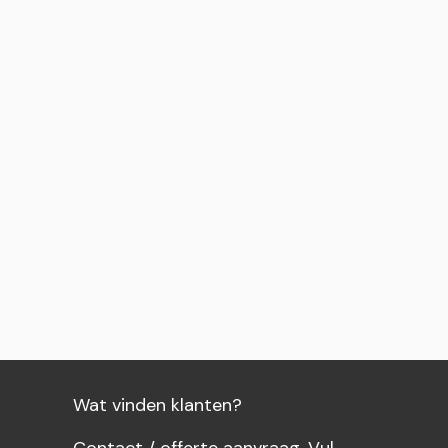
wagen
wagen
wagen
Wat vinden klanten?
Contact / offerte aanvraag. Vul