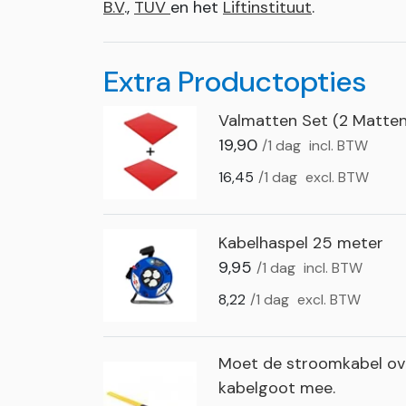
B.V
.,
TUV
en het
Liftinstituut
.
Extra Productopties
Valmatten Set (2 Matten
19,90
/1 dag
incl. BTW
16,45
/1 dag
excl. BTW
Kabelhaspel 25 meter
9,95
/1 dag
incl. BTW
8,22
/1 dag
excl. BTW
Moet de stroomkabel ove
kabelgoot mee.