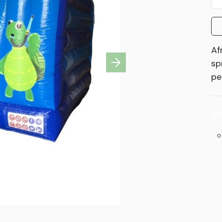
Af
sp
Next
pe
Wa