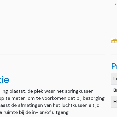
P
tie
L
B
ling plaatst, de plek waar het springkussen
p te meten, om te voorkomen dat bij bezorging
H
naast de afmetingen van het luchtkussen altijd
 ruimte bij de in- en/of uitgang