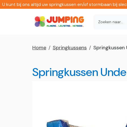
U kunt bij ons altijd uw springkussen en/of stormbaan bij sl
Home
Springkussens
Springkussen 
Springkussen Unde