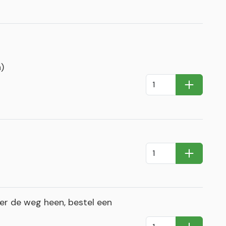
)
In Winkel
In Winkel
r de weg heen, bestel een