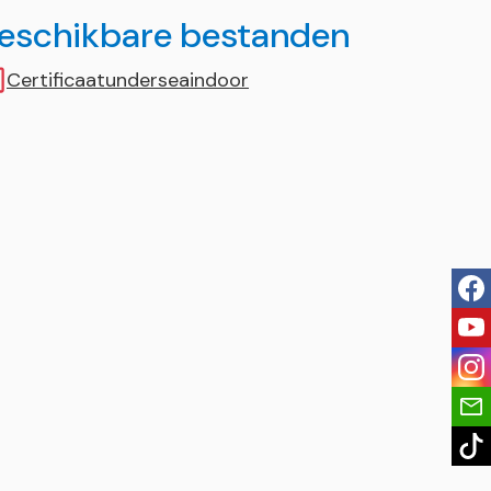
eschikbare bestanden
Certificaatunderseaindoor
fac
you
ins
tik