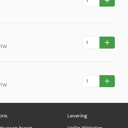
In Winkel
In Winkel
 BTW
In Winkel
 BTW
ons
Levering
gkussen huren
Veilig Winkelen