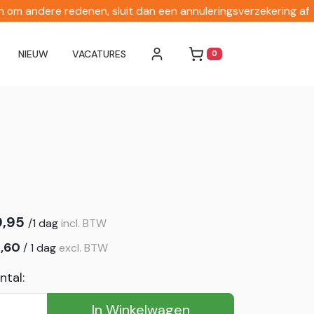
en om andere redenen, sluit dan een annuleringsverzekering af
NIEUW
VACATURES
0
WINKELWAGEN
9,95
/
1 dag
incl. BTW
,60
/
1 dag
excl. BTW
ntal:
In Winkelwagen