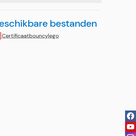
eschikbare bestanden
Certificaatbouncylego
fac
you