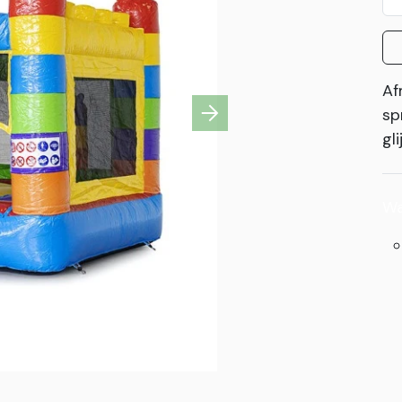
Af
sp
Next
gl
Wa