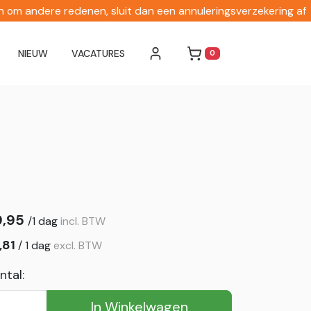
en om andere redenen, sluit dan een annuleringsverzekering af
NIEUW
VACATURES
0
WINKELWAGEN
9,95
/
1 dag
incl. BTW
,81
/
1 dag
excl. BTW
ntal:
In Winkelwagen