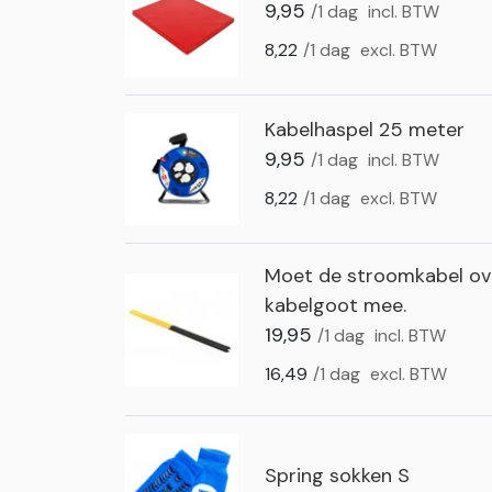
9,95
/1 dag
incl. BTW
8,22
/1 dag
excl. BTW
Kabelhaspel 25 meter
9,95
/1 dag
incl. BTW
8,22
/1 dag
excl. BTW
Moet de stroomkabel ove
kabelgoot mee.
19,95
/1 dag
incl. BTW
16,49
/1 dag
excl. BTW
Spring sokken S