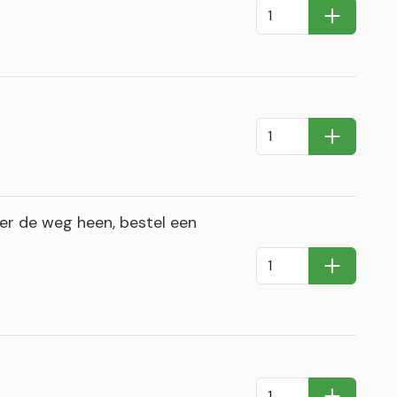
In Winkel
In Winkel
r de weg heen, bestel een
In Winkel