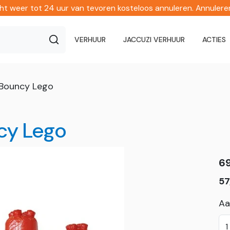
echt weer tot 24 uur van tevoren kosteloos annuleren. Annuler
VERHUUR
JACCUZI VERHUUR
ACTIES
 Bouncy Lego
cy Lego
6
57
Aa