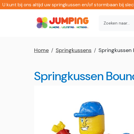
U kunt bij ons altijd uw springkussen en/of stormbaan bij sl
Home
Springkussens
Springkussen
Springkussen Boun