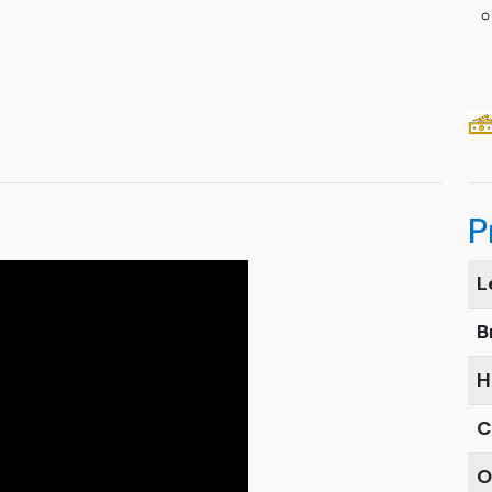
P
L
B
H
C
O