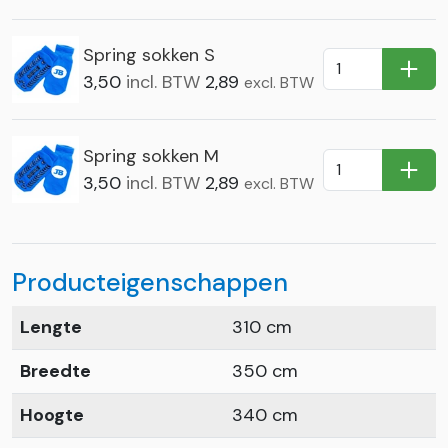
Spring sokken S
In Wi
3,50
incl. BTW
2,89
excl. BTW
Spring sokken M
In Wi
3,50
incl. BTW
2,89
excl. BTW
Producteigenschappen
Lengte
310 cm
Breedte
350 cm
Hoogte
340 cm