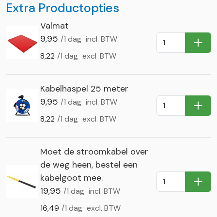
Extra Productopties
Valmat
9,95
/1 dag
incl. BTW
In Wi
8,22
/1 dag
excl. BTW
Kabelhaspel 25 meter
9,95
/1 dag
incl. BTW
In Wi
8,22
/1 dag
excl. BTW
Moet de stroomkabel over
de weg heen, bestel een
kabelgoot mee.
In Wi
19,95
/1 dag
incl. BTW
16,49
/1 dag
excl. BTW