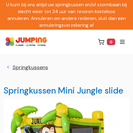
U kunt bij ons altijd uw springkussen en/of stormbaan bij
slecht weer tot 24 uur van tevoren kosteloos
annuleren. Annuleren om andere redenen, sluit dan een
annuleringsverzekering af
0
Winkelwag
Springkussens
Springkussen Mini Jungle slide