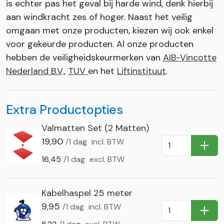
is echter pas het geval bij harde wind, denk hierbij
aan windkracht zes of hoger. Naast het veilig
omgaan met onze producten, kiezen wij ook enkel
voor gekeurde producten. Al onze producten
hebben de veiligheidskeurmerken van
AIB-Vincotte
Nederland B.V
.,
TUV
en het
Liftinstituut
.
Extra Productopties
Valmatten Set (2 Matten)
19,90
/1 dag
incl. BTW
In Wi
16,45
/1 dag
excl. BTW
Kabelhaspel 25 meter
9,95
/1 dag
incl. BTW
In Wi