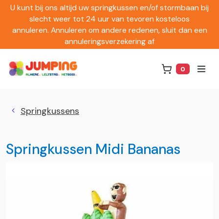
U kunt bij ons altijd uw springkussen en/of stormbaan bij
slecht weer tot 24 uur van tevoren kosteloos
annuleren. Annuleren om andere redenen, sluit dan een
annuleringsverzekering af
0
Winkelwag
Springkussens
Springkussen Midi Bananas