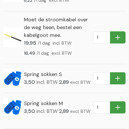
8,22
/1 dag
excl. BTW
Moet de stroomkabel over
de weg heen, bestel een
kabelgoot mee.
In Wi
19,95
/1 dag
incl. BTW
16,49
/1 dag
excl. BTW
Spring sokken S
In Wi
3,50
incl. BTW
2,89
excl. BTW
Spring sokken M
In Wi
3,50
incl. BTW
2,89
excl. BTW