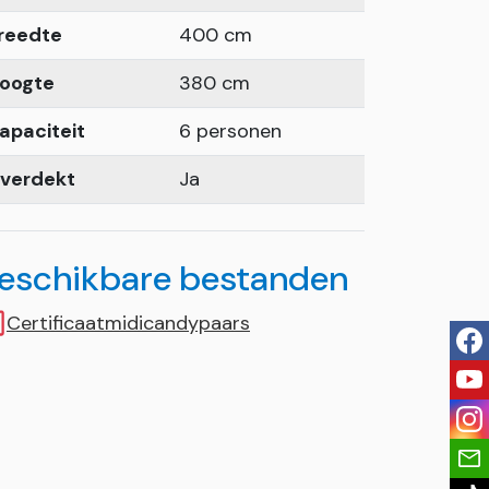
reedte
400 cm
oogte
380 cm
apaciteit
6 personen
verdekt
Ja
eschikbare bestanden
Certificaatmidicandypaars
fac
you
ins