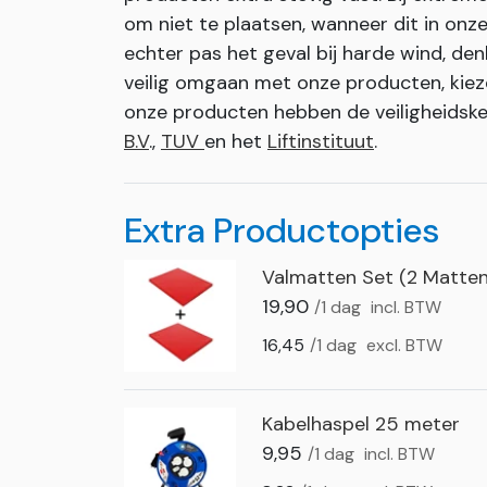
om niet te plaatsen, wanneer dit in onze 
echter pas het geval bij harde wind, den
veilig omgaan met onze producten, kiez
onze producten hebben de veiligheids
B.V
.,
TUV
en het
Liftinstituut
.
Extra Productopties
Valmatten Set (2 Matten
19,90
/1 dag
incl. BTW
16,45
/1 dag
excl. BTW
Kabelhaspel 25 meter
9,95
/1 dag
incl. BTW