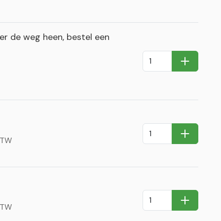
r de weg heen, bestel een
In Winkel
In Winkel
 BTW
In Winkel
 BTW