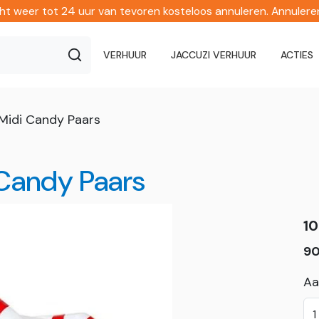
echt weer tot 24 uur van tevoren kosteloos annuleren. Annuler
VERHUUR
JACCUZI VERHUUR
ACTIES
Midi Candy Paars
Candy Paars
10
90
Aa