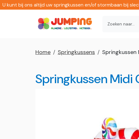
U kunt bij ons altijd uw springkussen en/of stormbaan bij sl
Home
Springkussens
Springkussen 
Springkussen Midi 