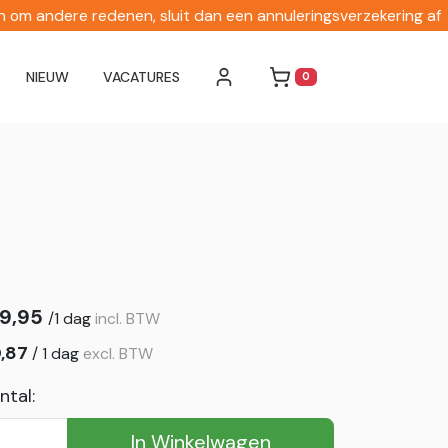
en om andere redenen, sluit dan een annuleringsverzekering af
NIEUW
VACATURES
0
WINKELWAGEN
9,95
/
1 dag
incl. BTW
,87
/
1 dag
excl. BTW
ntal:
In Winkelwagen