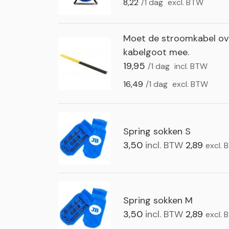
8,22
/1 dag
excl. BTW
Moet de stroomkabel ove
kabelgoot mee.
19,95
/1 dag
incl. BTW
16,49
/1 dag
excl. BTW
Spring sokken S
3,50
incl. BTW
2,89
excl.
Spring sokken M
3,50
incl. BTW
2,89
excl.