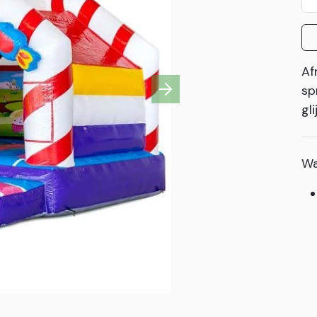
Af
sp
Next
gl
Wa