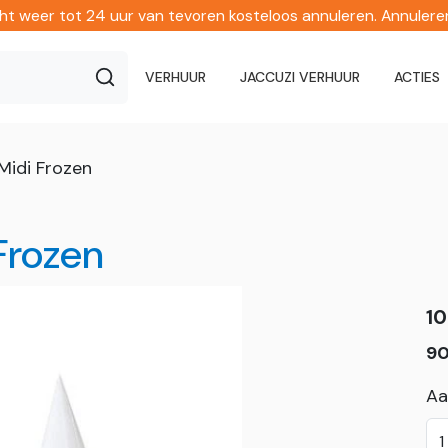
echt weer tot 24 uur van tevoren kosteloos annuleren. Annuler
VERHUUR
JACCUZI VERHUUR
ACTIES
Midi Frozen
Frozen
10
90
Aa