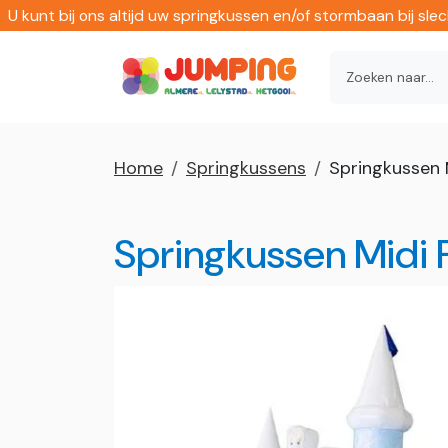
U kunt bij ons altijd uw springkussen en/of stormbaan bij sl
Home
Springkussens
Springkussen 
Springkussen Midi 