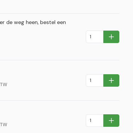
r de weg heen, bestel een
In Winkel
In Winkel
 BTW
In Winkel
 BTW