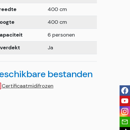
reedte
400 cm
oogte
400 cm
apaciteit
6 personen
verdekt
Ja
eschikbare bestanden
Certificaatmidifrozen
fac
you
ins