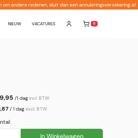
en om andere redenen, sluit dan een annuleringsverzekering af
NIEUW
VACATURES
0
WINKELWAGEN
9,95
/
1 dag
incl. BTW
,87
/
1 dag
excl. BTW
ntal:
In Winkelwagen