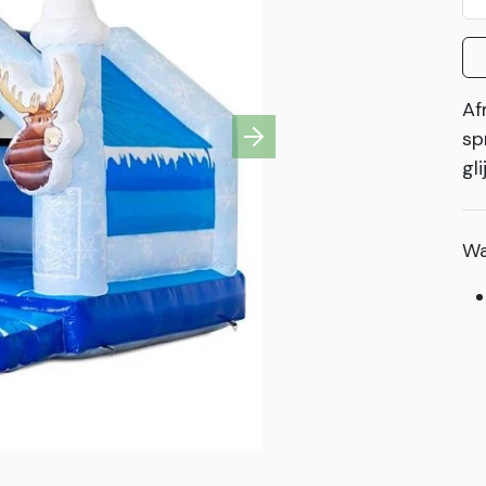
Af
sp
Next
gl
Wa