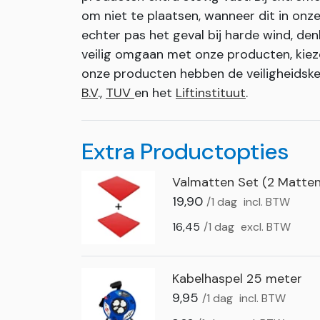
om niet te plaatsen, wanneer dit in onze 
echter pas het geval bij harde wind, den
veilig omgaan met onze producten, kiez
onze producten hebben de veiligheids
B.V
.,
TUV
en het
Liftinstituut
.
Extra Productopties
Valmatten Set (2 Matten
19,90
/1 dag
incl. BTW
16,45
/1 dag
excl. BTW
Kabelhaspel 25 meter
9,95
/1 dag
incl. BTW