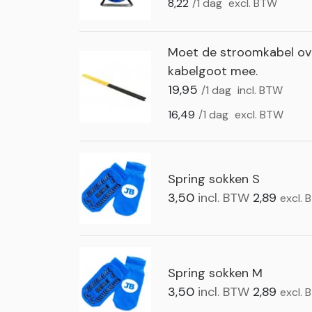
8,22
/1 dag
excl. BTW
Moet de stroomkabel ove
kabelgoot mee.
19,95
/1 dag
incl. BTW
16,49
/1 dag
excl. BTW
Spring sokken S
3,50
incl. BTW
2,89
excl.
Spring sokken M
3,50
incl. BTW
2,89
excl.