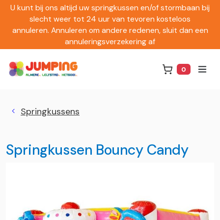
U kunt bij ons altijd uw springkussen en/of stormbaan bij
slecht weer tot 24 uur van tevoren kosteloos
annuleren. Annuleren om andere redenen, sluit dan een
annuleringsverzekering af
0
Winkelwag
Springkussens
Springkussen Bouncy Candy