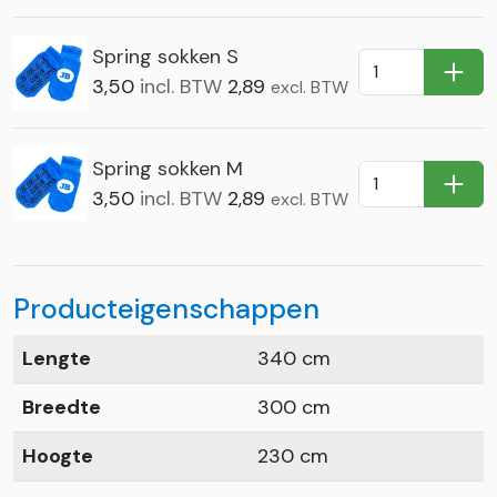
Spring sokken S
In Wi
3,50
incl. BTW
2,89
excl. BTW
Spring sokken M
In Wi
3,50
incl. BTW
2,89
excl. BTW
Producteigenschappen
Lengte
340 cm
Breedte
300 cm
Hoogte
230 cm