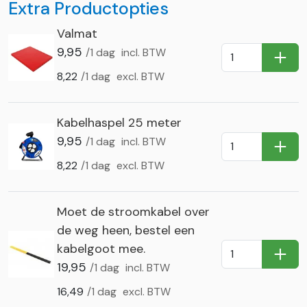
Extra Productopties
Valmat
9,95
/1 dag
incl. BTW
In Wi
8,22
/1 dag
excl. BTW
Kabelhaspel 25 meter
9,95
/1 dag
incl. BTW
In Wi
8,22
/1 dag
excl. BTW
Moet de stroomkabel over
de weg heen, bestel een
kabelgoot mee.
In Wi
19,95
/1 dag
incl. BTW
16,49
/1 dag
excl. BTW