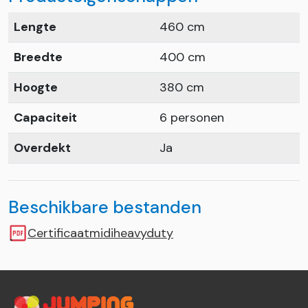
Lengte
460 cm
Breedte
400 cm
Hoogte
380 cm
Capaciteit
6 personen
Overdekt
Ja
Beschikbare bestanden
Certificaatmidiheavyduty