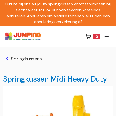
U kunt bij ons altijd uw springkussen en/of stormbaan bij
slecht weer tot 24 uur van tevoren kosteloos
annuleren. Annuleren om andere redenen, sluit dan een
annuleringsverzekering af
0
Winkelwag
Springkussens
Springkussen Midi Heavy Duty