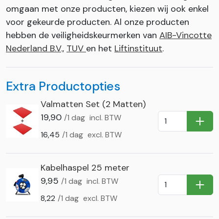
omgaan met onze producten, kiezen wij ook enkel
voor gekeurde producten. Al onze producten
hebben de veiligheidskeurmerken van
AIB-Vincotte
Nederland B.V
.,
TUV
en het
Liftinstituut
.
Extra Productopties
Valmatten Set (2 Matten)
19,90
/1 dag
incl. BTW
In Wi
16,45
/1 dag
excl. BTW
Kabelhaspel 25 meter
9,95
/1 dag
incl. BTW
In Wi
8,22
/1 dag
excl. BTW