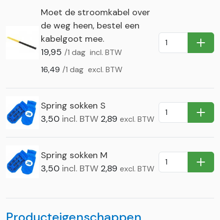
Moet de stroomkabel over
de weg heen, bestel een
kabelgoot mee.
In Wi
19,95
/1 dag
incl. BTW
16,49
/1 dag
excl. BTW
Spring sokken S
In Wi
3,50
incl. BTW
2,89
excl. BTW
Spring sokken M
In Wi
3,50
incl. BTW
2,89
excl. BTW
Producteigenschappen