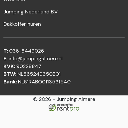
Jumping Nederland B.V.
Dakkoffer huren
T:
036-8449026
E:
info@jumpingalmere.nl
KVK:
90228847
BTW:
NL865249350B01
Bank:
NL61RABO0113531540
© 2026 - Jumping Almere