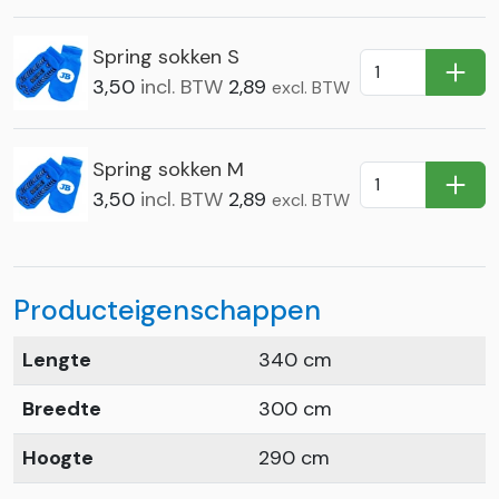
Spring sokken S
In Wi
3,50
incl. BTW
2,89
excl. BTW
Spring sokken M
In Wi
3,50
incl. BTW
2,89
excl. BTW
Producteigenschappen
Lengte
340 cm
Breedte
300 cm
Hoogte
290 cm