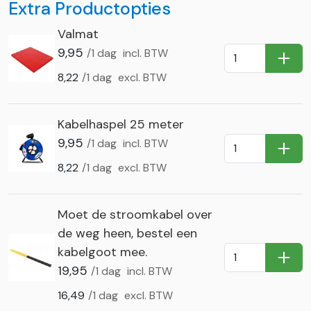
Extra Productopties
Valmat
9,95
/1 dag
incl. BTW
In Wi
8,22
/1 dag
excl. BTW
Kabelhaspel 25 meter
9,95
/1 dag
incl. BTW
In Wi
8,22
/1 dag
excl. BTW
Moet de stroomkabel over
de weg heen, bestel een
kabelgoot mee.
In Wi
19,95
/1 dag
incl. BTW
16,49
/1 dag
excl. BTW