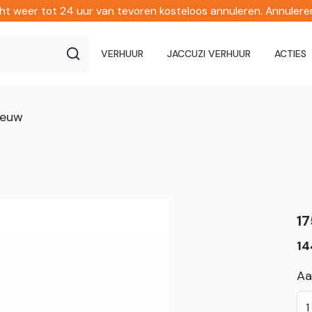
echt weer tot 24 uur van tevoren kosteloos annuleren. Annuler
VERHUUR
JACCUZI VERHUUR
ACTIES
eeuw
17
14
Aa