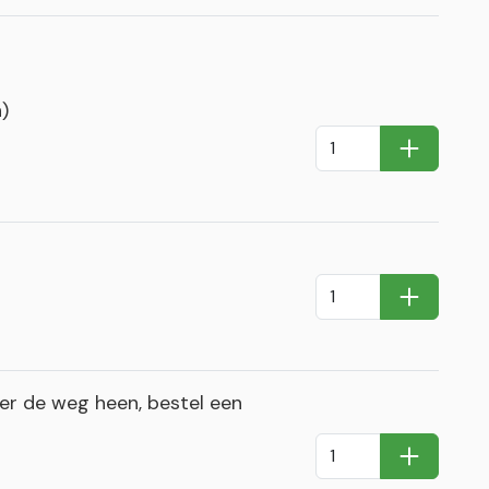
)
In Winkel
In Winkel
r de weg heen, bestel een
In Winkel