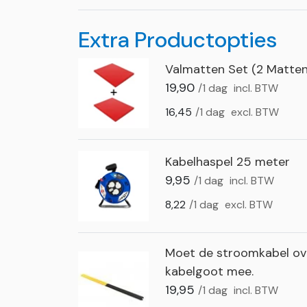
Extra Productopties
Valmatten Set (2 Matten
19,90
/1 dag
incl. BTW
16,45
/1 dag
excl. BTW
Kabelhaspel 25 meter
9,95
/1 dag
incl. BTW
8,22
/1 dag
excl. BTW
Moet de stroomkabel ove
kabelgoot mee.
19,95
/1 dag
incl. BTW