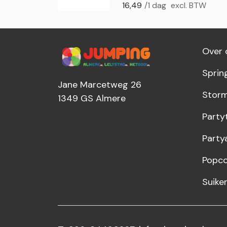
16,49
/1 dag
excl. BTW
Over 
Sprin
Jane Marcetweg 26
Storm
1349 GS
Almere
Party
Party
Popco
Suike