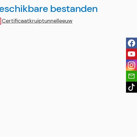
eschikbare bestanden
Certificaatkruiptunnelleeuw
fac
you
ins
tik