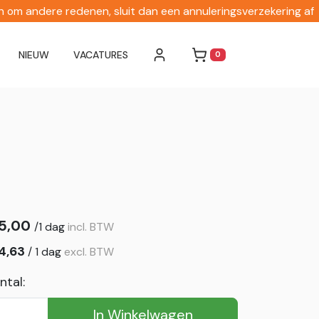
en om andere redenen, sluit dan een annuleringsverzekering af
NIEUW
VACATURES
0
WINKELWAGEN
5,00
/
1 dag
incl. BTW
4,63
/
1 dag
excl. BTW
ntal:
In Winkelwagen