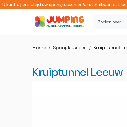
U kunt bij ons altijd uw springkussen en/of stormbaan bij sl
Home
Springkussens
Kruiptunnel L
Kruiptunnel Leeuw