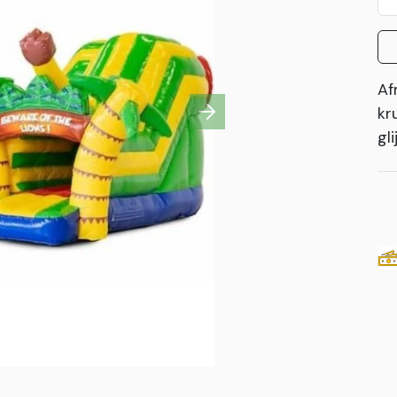
Af
kr
Next
gl