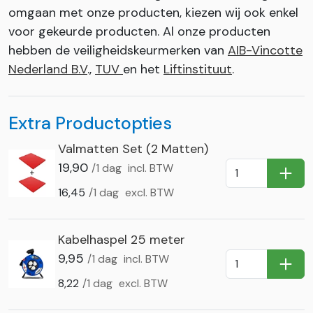
omgaan met onze producten, kiezen wij ook enkel
voor gekeurde producten. Al onze producten
hebben de veiligheidskeurmerken van
AIB-Vincotte
Nederland B.V
.,
TUV
en het
Liftinstituut
.
Extra Productopties
Valmatten Set (2 Matten)
19,90
/1 dag
incl. BTW
In Wi
16,45
/1 dag
excl. BTW
Kabelhaspel 25 meter
9,95
/1 dag
incl. BTW
In Wi
8,22
/1 dag
excl. BTW