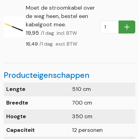
Moet de stroomkabel over
de weg heen, bestel een
kabelgoot mee.
In Wi
19,95
/1 dag
incl. BTW
16,49
/1 dag
excl. BTW
Producteigenschappen
Lengte
510 cm
Breedte
700 cm
Hoogte
350 cm
Capaciteit
12 personen