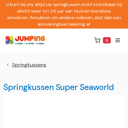
U kunt bij ons altijd uw springkussen en/of stormbaan bij
slecht weer tot 24 uur van tevoren kosteloos
annuleren. Annuleren om andere redenen, sluit dan een
annuleringsverzekering af
0
Winkelwag
Springkussens
Springkussen Super Seaworld