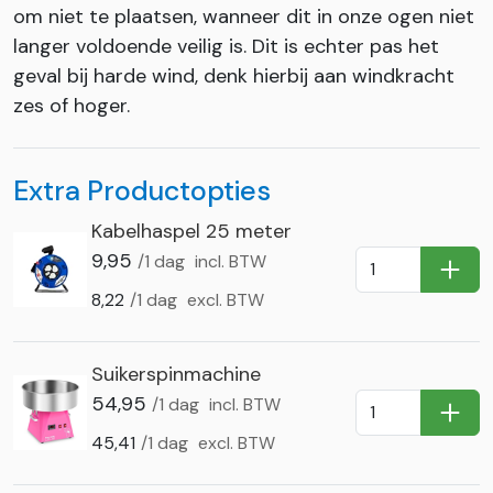
om niet te plaatsen, wanneer dit in onze ogen niet
langer voldoende veilig is. Dit is echter pas het
geval bij harde wind, denk hierbij aan windkracht
zes of hoger.
Extra Productopties
Kabelhaspel 25 meter
9,95
/1 dag
incl. BTW
In Wi
8,22
/1 dag
excl. BTW
Suikerspinmachine
54,95
/1 dag
incl. BTW
In Wi
45,41
/1 dag
excl. BTW