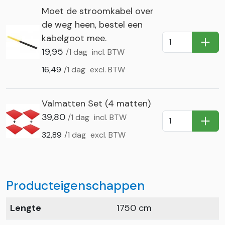
Moet de stroomkabel over
de weg heen, bestel een
kabelgoot mee.
In Wi
19,95
/1 dag
incl. BTW
16,49
/1 dag
excl. BTW
Valmatten Set (4 matten)
39,80
/1 dag
incl. BTW
In Wi
32,89
/1 dag
excl. BTW
Producteigenschappen
Lengte
1750 cm