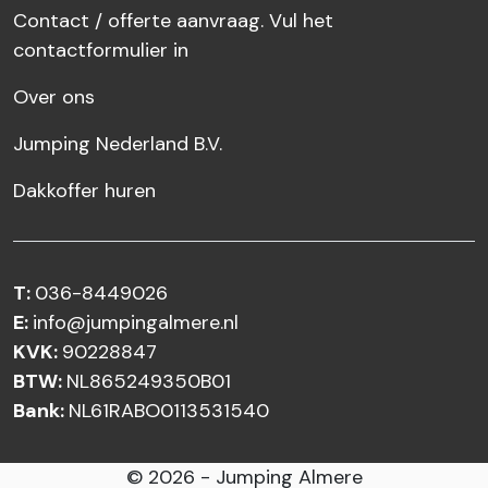
Contact / offerte aanvraag. Vul het
contactformulier in
Over ons
Jumping Nederland B.V.
Dakkoffer huren
T:
036-8449026
E:
info@jumpingalmere.nl
KVK:
90228847
BTW:
NL865249350B01
Bank:
NL61RABO0113531540
© 2026 - Jumping Almere