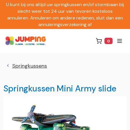
U kunt bij ons altijd uw springkussen en/of stormbaan bij
slecht weer tot 24 uur van tevoren kosteloos
annuleren. Annuleren om andere redenen, sluit dan een
annuleringsverzekering af
0
Winkelwag
Springkussens
Springkussen Mini Army slide