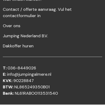
Contact / offerte aanvraag. Vul het
contactformulier in
Over ons
Jumping Nederland B.V.
Dakkoffer huren
T:
036-8449026
E:
info@jumpingalmere.nl
KVK:
90228847
BTW:
NL865249350B01
Bank:
NL61RABO0113531540