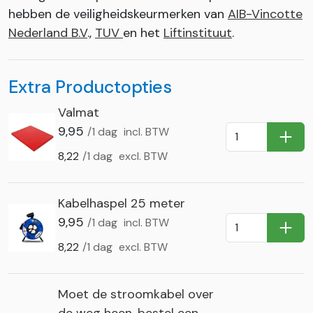
hebben de veiligheidskeurmerken van
AIB-Vincotte
Nederland B.V
.,
TUV
en het
Liftinstituut
.
Extra Productopties
Valmat
9,95
/1 dag
incl. BTW
In Wi
8,22
/1 dag
excl. BTW
Kabelhaspel 25 meter
9,95
/1 dag
incl. BTW
In Wi
8,22
/1 dag
excl. BTW
Moet de stroomkabel over
de weg heen, bestel een