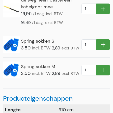
kabelgoot mee.
In Wi
19,95
/1 dag
incl. BTW
16,49
/1 dag
excl. BTW
Spring sokken S
In Wi
3,50
incl. BTW
2,89
excl. BTW
Spring sokken M
In Wi
3,50
incl. BTW
2,89
excl. BTW
Producteigenschappen
Lengte
310 cm