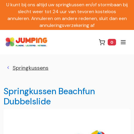
U kunt bij ons altijd uw springkussen en/of stormbaan bij
slecht weer tot 24 uur van tevoren kosteloos
annuleren. Annuleren om andere redenen, sluit dan een
annuleringsverzekering af
0
Winkelwag
Springkussens
Springkussen Beachfun
Dubbelslide