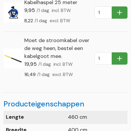
Kabelhaspel 25 meter
9,95
/1 dag
incl. BTW
In Wi
8,22
/1 dag
excl. BTW
Moet de stroomkabel over
de weg heen, bestel een
kabelgoot mee.
In Wi
19,95
/1 dag
incl. BTW
16,49
/1 dag
excl. BTW
Producteigenschappen
Lengte
460 cm
Breedte
400 cm