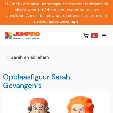
U kunt bij ons altijd uw springkussen en/of stormbaan bij
slecht weer tot 24 uur van tevoren kosteloos
annuleren. Annuleren om andere redenen, sluit dan een
annuleringsverzekering af
0
Winkelwag
Sarah en abraham
Opblaasfiguur Sarah
Gevangenis