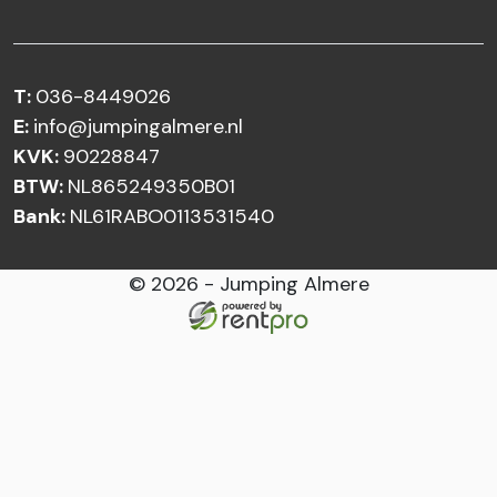
T:
036-8449026
E:
info@jumpingalmere.nl
KVK:
90228847
BTW:
NL865249350B01
Bank:
NL61RABO0113531540
© 2026 - Jumping Almere