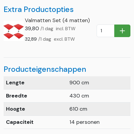
Extra Productopties
Valmatten Set (4 matten)
39,80
/1 dag
incl. BTW
In Wi
32,89
/1 dag
excl. BTW
Producteigenschappen
Lengte
900 cm
Breedte
430 cm
Hoogte
610 cm
Capaciteit
14 personen