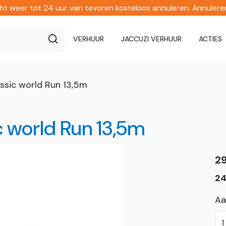
echt weer tot 24 uur van tevoren kosteloos annuleren. Annuler
VERHUUR
JACCUZI VERHUUR
ACTIES
ssic world Run 13,5m
 world Run 13,5m
2
24
Aa