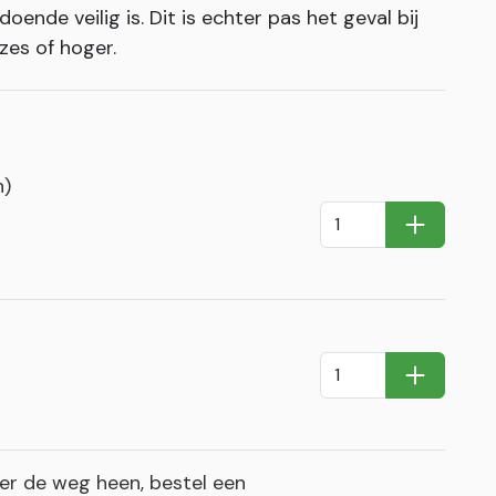
oende veilig is. Dit is echter pas het geval bij
zes of hoger.
n)
In Winkel
In Winkel
r de weg heen, bestel een