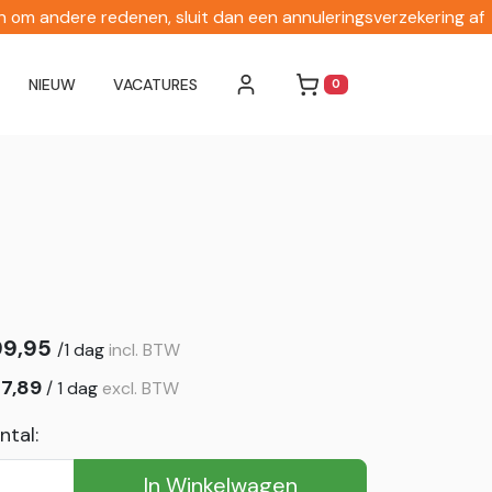
en om andere redenen, sluit dan een annuleringsverzekering af
NIEUW
VACATURES
0
WINKELWAGEN
99,95
/
1 dag
incl. BTW
7,89
/
1 dag
excl. BTW
ntal:
In Winkelwagen