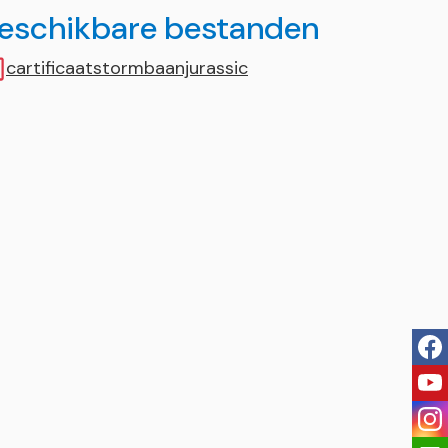
eschikbare bestanden
cartificaatstormbaanjurassic
fac
you
ins