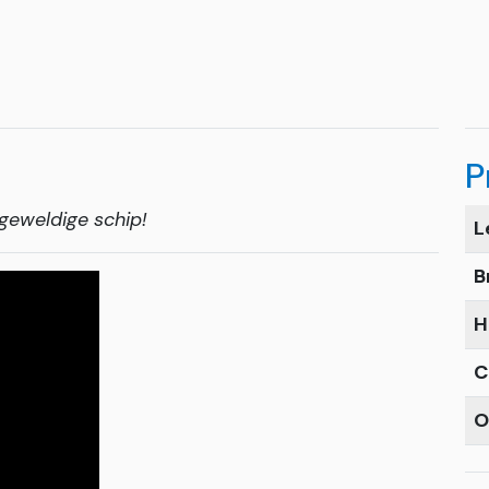
P
geweldige schip!
L
B
H
C
O