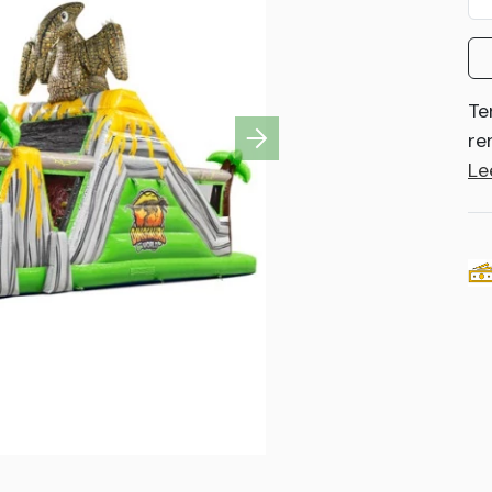
Te
re
Next
Le