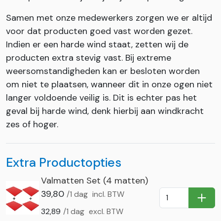
Samen met onze medewerkers zorgen we er altijd
voor dat producten goed vast worden gezet.
Indien er een harde wind staat, zetten wij de
producten extra stevig vast. Bij extreme
weersomstandigheden kan er besloten worden
om niet te plaatsen, wanneer dit in onze ogen niet
langer voldoende veilig is. Dit is echter pas het
geval bij harde wind, denk hierbij aan windkracht
zes of hoger.
Extra Productopties
Valmatten Set (4 matten)
39,80
/1 dag
incl. BTW
In Wi
32,89
/1 dag
excl. BTW