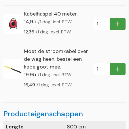
Kabelhaspel 40 meter
14,95
/1 dag
incl. BTW
In Wi
12,36
/1 dag
excl. BTW
Moet de stroomkabel over
de weg heen, bestel een
kabelgoot mee.
In Wi
19,95
/1 dag
incl. BTW
16,49
/1 dag
excl. BTW
Producteigenschappen
Lengte
800 cm