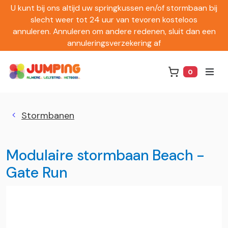
U kunt bij ons altijd uw springkussen en/of stormbaan bij
slecht weer tot 24 uur van tevoren kosteloos
annuleren. Annuleren om andere redenen, sluit dan een
annuleringsverzekering af
0
Winkelwag
Stormbanen
Modulaire stormbaan Beach -
Gate Run