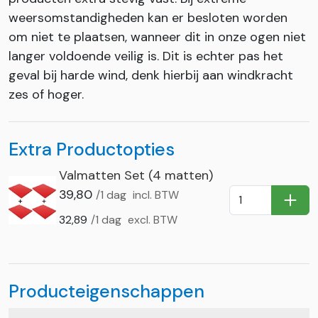
weersomstandigheden kan er besloten worden
om niet te plaatsen, wanneer dit in onze ogen niet
langer voldoende veilig is. Dit is echter pas het
geval bij harde wind, denk hierbij aan windkracht
zes of hoger.
Extra Productopties
Valmatten Set (4 matten)
39,80
/1 dag
incl. BTW
In Wi
32,89
/1 dag
excl. BTW
Producteigenschappen