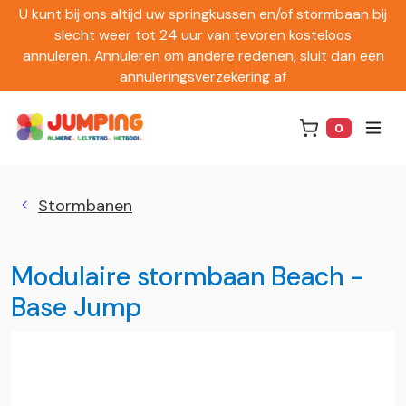
U kunt bij ons altijd uw springkussen en/of stormbaan bij
slecht weer tot 24 uur van tevoren kosteloos
annuleren. Annuleren om andere redenen, sluit dan een
annuleringsverzekering af
0
Winkelwag
Stormbanen
Modulaire stormbaan Beach -
Base Jump